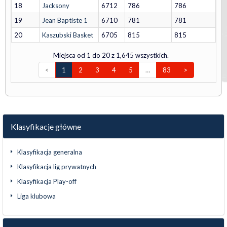
18
Jacksony
6712
786
786
19
Jean Baptiste 1
6710
781
781
20
Kaszubski Basket
6705
815
815
Miejsca od 1 do 20 z 1,645 wszystkich.
<
1
2
3
4
5
…
83
>
Klasyfikacje główne
Klasyfikacja generalna
Klasyfikacja lig prywatnych
Klasyfikacja Play-off
Liga klubowa