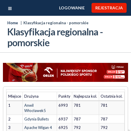
LOGOWANIE
REJESTRACJA
Home
Klasyfikacja regionalna - pomorskie
Klasyfikacja regionalna -
pomorskie
Miejsce
Drużyna
Punkty
Najlepsza kol.
Ostatnia kol.
1
Anwil
6993
781
781
Włocławek5
2
Gdynia Bullets
6937
787
787
3
Apache Wigan 4
6925
792
792