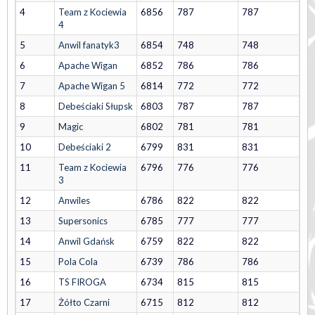
4
Team z Kociewia
6856
787
787
4
5
Anwil fanatyk3
6854
748
748
6
Apache Wigan
6852
786
786
7
Apache Wigan 5
6814
772
772
8
Debeściaki Słupsk
6803
787
787
9
Magic
6802
781
781
10
Debeściaki 2
6799
831
831
11
Team z Kociewia
6796
776
776
3
12
Anwiles
6786
822
822
13
Supersonics
6785
777
777
14
Anwil Gdańsk
6759
822
822
15
Pola Cola
6739
786
786
16
TS FIROGA
6734
815
815
17
Żółto Czarni
6715
812
812