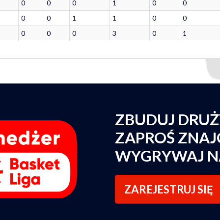
0
0
0
1
0
0
0
0
1
1
0
0
0
0
0
3
0
1
ZBUDUJ DRU
ZAPROŚ ZNA
WYGRYWAJ N
ZAREJESTRUJ SIĘ