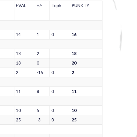
EVAL
+/-
Top5
PUNKTY
14
1
0
16
18
2
18
18
0
20
2
-15
0
2
11
8
0
11
10
5
0
10
25
-3
0
25