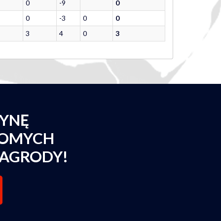
0
-9
0
0
-3
0
0
3
4
0
3
ŻYNĘ
JOMYCH
AGRODY!