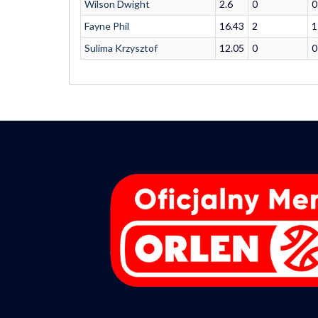
Wilson Dwight
2.6
0
0
Fayne Phil
16.43
2
1
Sulima Krzysztof
12.05
0
0