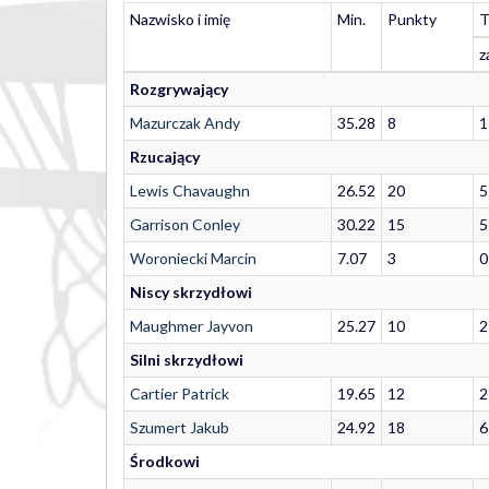
Nazwisko i imię
Min.
Punkty
T
z
Rozgrywający
Mazurczak Andy
35.28
8
1
Rzucający
Lewis Chavaughn
26.52
20
5
Garrison Conley
30.22
15
5
Woroniecki Marcin
7.07
3
0
Niscy skrzydłowi
Maughmer Jayvon
25.27
10
2
Silni skrzydłowi
Cartier Patrick
19.65
12
2
Szumert Jakub
24.92
18
6
Środkowi